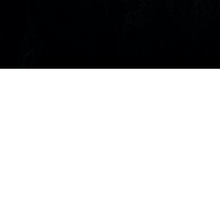
art || kunst
Meine Aufgabe ist es, Künstlern Raum für
allgemeine freie Wechselwirkung zu schaffen.